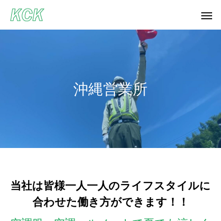
沖
縄
営
業
所
当社は皆様一人一人のライフスタイルに
合わせた働き方ができます！！